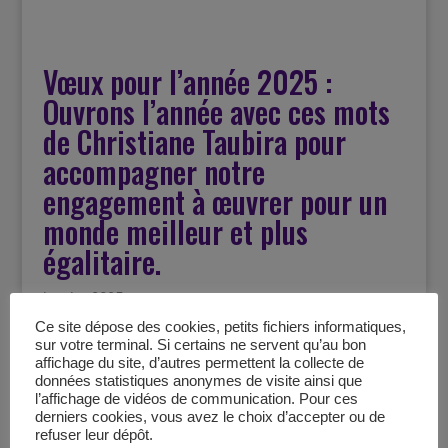
Vœux pour l’année 2025 :
Ouvrons l’année avec ces mots
de Christiane Taubira pour
accompagner notre
engagement à œuvrer pour un
monde meilleur et plus
égalitaire.
janvier 2025
Ce site dépose des cookies, petits fichiers informatiques,
sur votre terminal. Si certains ne servent qu’au bon
« Nous, les femmes, nous sommes la moitié
affichage du site, d’autres permettent la collecte de
du ciel, et même un peu plus.
données statistiques anonymes de visite ainsi que
l’affichage de vidéos de communication. Pour ces
derniers cookies, vous avez le choix d’accepter ou de
Nous entendons être la moitié de tout, pas vos
refuser leur dépôt.