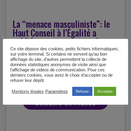
La “menace masculiniste”: le
Haut Conseil à l’Égalité a
publié son rapport annuel sur
l’état du sexisme en France
Ce site dépose des cookies, petits fichiers informatiques,
sur votre terminal. Si certains ne servent qu’au bon
affichage du site, d’autres permettent la collecte de
janvier 2026
données statistiques anonymes de visite ainsi que
l’affichage de vidéos de communication. Pour ces
derniers cookies, vous avez le choix d’accepter ou de
refuser leur dépôt.
Mentions légales
Paramètres
Refuser
Accepter
Rapport Annuel
Sexisme en France