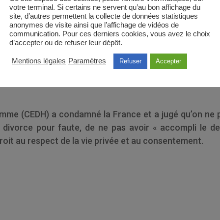
votre terminal. Si certains ne servent qu’au bon affichage du
site, d’autres permettent la collecte de données statistiques
anonymes de visite ainsi que l’affichage de vidéos de
communication. Pour ces derniers cookies, vous avez le choix
CEDH pour avoir portée atteinte à la v
d’accepter ou de refuser leur dépôt.
une femme
Mentions légales
Paramètres
Refuser
Accepter
omme (CEDH) a condamné la France et a jugé qu’on ne 
divorce pour faute, de ne pas avoir « accompli le de
droit au respect de la vie privée et au consentement.