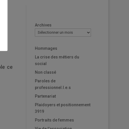
Archives
Hommages
La crise des métiers du
social
ble ce
Non classé
Paroles de
professionnel.l.e.s
Partenariat
Plaidoyers et positionnement
3919
Portraits de femmes
Vie de l’association