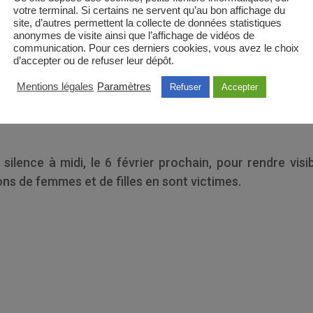
votre terminal. Si certains ne servent qu’au bon affichage du
site, d’autres permettent la collecte de données statistiques
anonymes de visite ainsi que l’affichage de vidéos de
communication. Pour ces derniers cookies, vous avez le choix
olérance zéro à l’égard des mutilations
d’accepter ou de refuser leur dépôt.
Mentions légales
Paramètres
Refuser
Accepter
lence à midi, le 6 février prochain, pour rendre visi
lions de femmes et de filles en sont victimes.