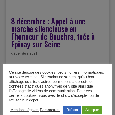
8 décembre : Appel à une
marche silencieuse en
l’honneur de Bouchra, tuée à
Epinay-sur-Seine
décembre 2021
Ce site dépose des cookies, petits fichiers informatiques,
sur votre terminal. Si certains ne servent qu’au bon
Article du 20
affichage du site, d’autres permettent la collecte de
données statistiques anonymes de visite ainsi que
Minutes
l’affichage de vidéos de communication. Pour ces
derniers cookies, vous avez le choix d’accepter ou de
refuser leur dépôt.
Mentions légales
Paramètres
Refuser
Accepter