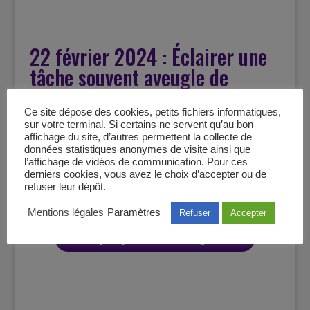
22 février 2024 : Éclairer une
tâche souvent aveugle de
l’Histoire de France.
Ce site dépose des cookies, petits fichiers informatiques,
mars 2024
sur votre terminal. Si certains ne servent qu’au bon
affichage du site, d’autres permettent la collecte de
données statistiques anonymes de visite ainsi que
Coup de cœur du samedi : Olympe de
l’affichage de vidéos de communication. Pour ces
derniers cookies, vous avez le choix d’accepter ou de
Gouges – L’égalité universelle.
refuser leur dépôt.
Mentions légales
Paramètres
Refuser
Accepter
Olympe de Gouges