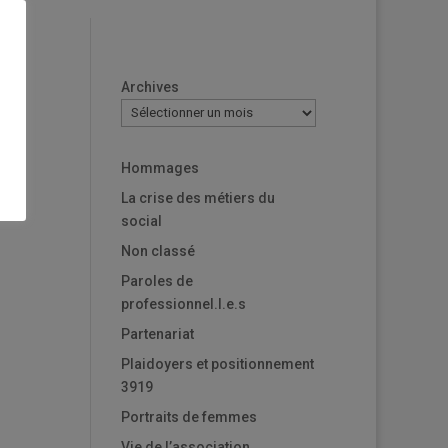
Archives
Hommages
La crise des métiers du
social
Non classé
Paroles de
professionnel.l.e.s
Partenariat
Plaidoyers et positionnement
3919
Portraits de femmes
Vie de l’association