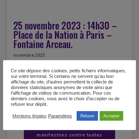
25 novembre 2023 : 14h30 –
Place de la Nation à Paris –
Fontaine Arceau.
novembre 2023
Ce site dépose des cookies, petits fichiers informatiques,
La FNSF manifestera dans le cadre de la
sur votre terminal. Si certains ne servent qu’au bon
journée internationale contre les violences
affichage du site, d’autres permettent la collecte de
données statistiques anonymes de visite ainsi que
faites aux femmes.
l’affichage de vidéos de communication. Pour ces
derniers cookies, vous avez le choix d’accepter ou de
refuser leur dépôt.
Le 25 novembre, journée
Mentions légales
Paramètres
Refuser
Accepter
internationale contre les
violences faites aux femmes,
manifestons contre toutes