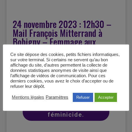
24 novembre 2023 : 12h30 –
Mail François Mitterrand à
Bobigny – Femmage aux
victimes de féminicide.
Ce site dépose des cookies, petits fichiers informatiques,
sur votre terminal. Si certains ne servent qu’au bon
novembre 2023
affichage du site, d’autres permettent la collecte de
données statistiques anonymes de visite ainsi que
l’affichage de vidéos de communication. Pour ces
derniers cookies, vous avez le choix d’accepter ou de
refuser leur dépôt.
Femmage aux
Mentions légales
Paramètres
Refuser
Accepter
victimes de
féminicide.