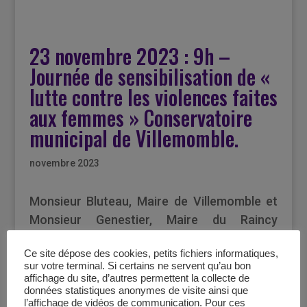
23 novembre 2023 : 9h –
Journée de sensibilisation de «
lutte contre les violences faites
aux femmes » Conservatoire
municipal de Villemomble.
novembre 2023
Monsieur Bluteau, Maire de Villemomble et
Monsieur Genestier, Maire du Raincy
signeront à cette occasion la convention
Ce site dépose des cookies, petits fichiers informatiques,
« un toit pour elle ».
sur votre terminal. Si certains ne servent qu’au bon
affichage du site, d’autres permettent la collecte de
données statistiques anonymes de visite ainsi que
l’affichage de vidéos de communication. Pour ces