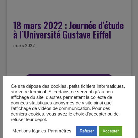
18 mars 2022 : Journée d’étude
à l’Université Gustave Eiffel
mars 2022
Méthodes et pratiques
Ce site dépose des cookies, petits fichiers informatiques,
de recherche sur les
sur votre terminal. Si certains ne servent qu’au bon
terrains rendus
affichage du site, d’autres permettent la collecte de
données statistiques anonymes de visite ainsi que
sensibles par la
l’affichage de vidéos de communication. Pour ces
vulnérabilité des
derniers cookies, vous avez le choix d’accepter ou de
refuser leur dépôt.
personnes concernées
Mentions légales
Paramètres
Refuser
Accepter