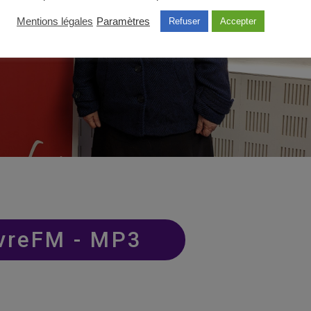
Mentions légales
Paramètres
Refuser
Accepter
vreFM - MP3