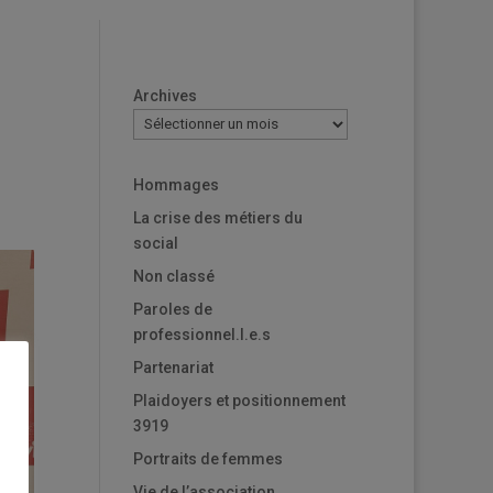
Archives
Hommages
La crise des métiers du
social
Non classé
Paroles de
professionnel.l.e.s
Partenariat
Plaidoyers et positionnement
3919
Portraits de femmes
Vie de l’association